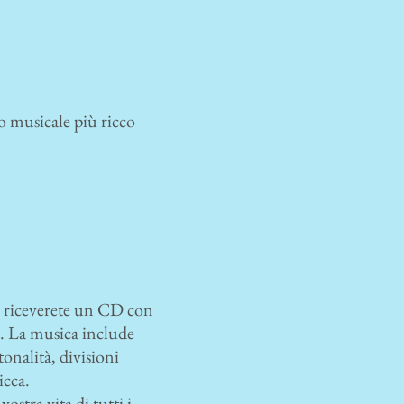
o musicale più ricco
e riceverete un CD con
i. La musica include
onalità, divisioni
icca.
stra vita di tutti i