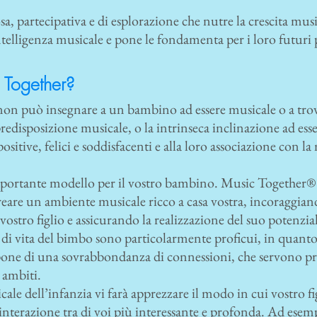
osa, partecipativa e di esplorazione che nutre la crescita mus
ntelligenza musicale e pone le fondamenta per i loro futuri 
 Together?
non può insegnare a un bambino ad essere musicale o a trov
edisposizione musicale, o la intrinseca inclinazione ad esse
e positive, felici e soddisfacenti e alla loro associazione con 
 importante modello per il vostro bambino. Music Together®
i creare un ambiente musicale ricco a casa vostra, incoraggian
 vostro figlio e assicurando la realizzazione del suo potenzi
 di vita del bimbo sono particolarmente proficui, in quanto
spone di una sovrabbondanza di connessioni, che servono prop
 ambiti.
e dell’infanzia vi farà apprezzare il modo in cui vostro fig
’interazione tra di voi più interessante e profonda. Ad esem