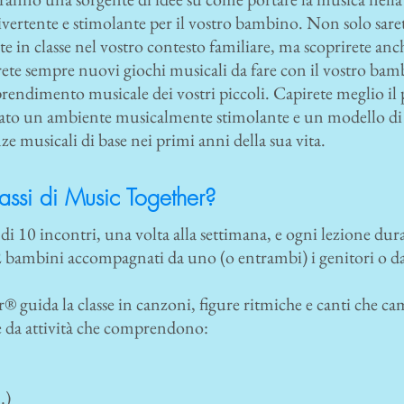
vertente e stimolante per il vostro bambino. Non solo sarete
lte in classe nel vostro contesto familiare, ma scoprirete anc
verete sempre nuovi giochi musicali da fare con il vostro bam
endimento musicale dei vostri piccoli. Capirete meglio il p
ato un ambiente musicalmente stimolante e un modello di 
e musicali di base nei primi anni della sua vita.
assi di Music Together?
di 10 incontri, una volta alla settimana, e ogni lezione dur
2 bambini accompagnati da uno (o entrambi) i genitori o da 
 guida la classe in canzoni, figure ritmiche e canti che c
 da attività che comprendono:
…)