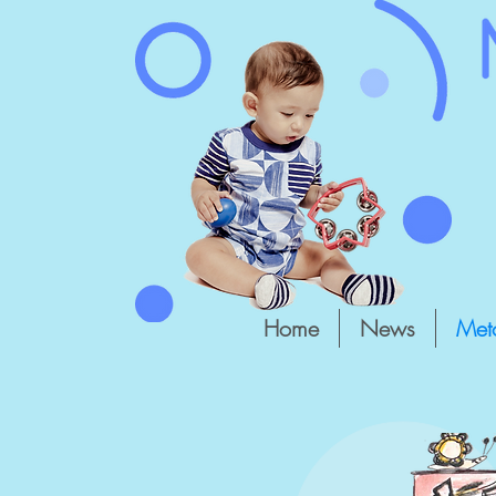
Home
News
Met