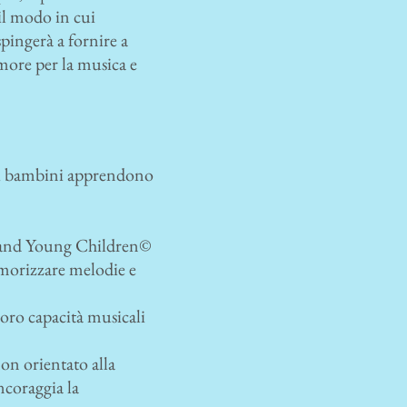
 il modo in cui
pingerà a fornire a
amore per la musica e
i i bambini apprendono
c and Young Children©
emorizzare melodie e
loro capacità musicali
on orientato alla
ncoraggia la