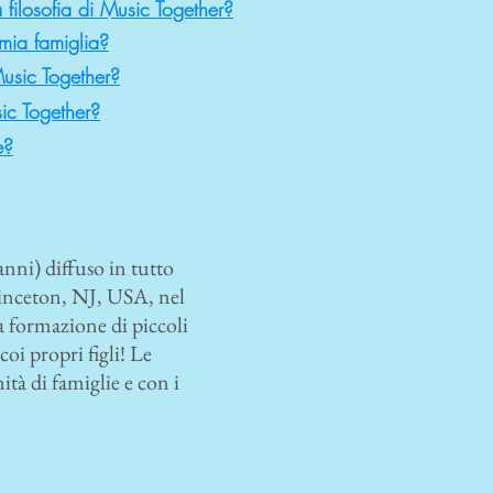
 filosofia di Music Together?
mia famiglia?
usic Together?
ic Together?
e?
nni) diffuso in tutto
inceton, NJ, USA, nel
a formazione di piccoli
i propri figli! Le
tà di famiglie e con i