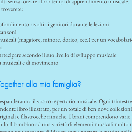
ulti senza forzare i loro tempi di apprendimento musicale.
troverete:
fondimento rivolti ai genitori durante le lezioni
e canzoni
sicali (maggiore, minore, dorico, ecc.) per un vocabolari
ra
tecipare secondo il suo livello di sviluppo musicale
ità musicali e di movimento
ogether alla mia famiglia?
espanderanno il vostro repertorio musicale. Ogni trimestr
ndente libro illustrato, per un totale di ben nove collezion
iginali e filastrocche ritmiche. I brani comprendono varie t
nendo il bambino ad una varietà di elementi musicali molto r
anno una sorgente di idee su come portare la musica nella vo