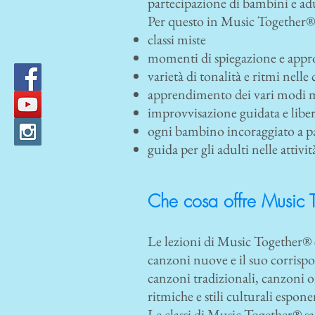
partecipazione di bambini e ad
Per questo in Music Together® 
classi miste
momenti di spiegazione e appro
varietà di tonalità e ritmi nell
apprendimento dei vari modi mu
improvvisazione guidata e libe
ogni bambino incoraggiato a par
guida per gli adulti nelle attiv
Che cosa offre Music T
Le lezioni di Music Together® 
canzoni nuove e il suo corrispo
canzoni tradizionali, canzoni or
ritmiche e stili culturali espo
Le classi di Music Together® sar