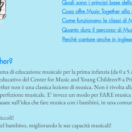
Quali sono i principi base della
Cosa offre Music Together alla 
Come funzionano le classi di M
Quanto dura il percorso di Mus
Perché cantare anche in ingles
her?
 di educazione musicale per la prima infanzia (da 0 a 5 a
educativo del Center for Music and Young Children® a Pr
her non è una classica lezione di musica. Non è rivolta all
i perfezione musicale. E’ invece un modo per FARE musica co
asate sull’idea che fare musica con i bambini, in una comuni
iccoli!
 del bambino, migliorando le sue capacità musicali!