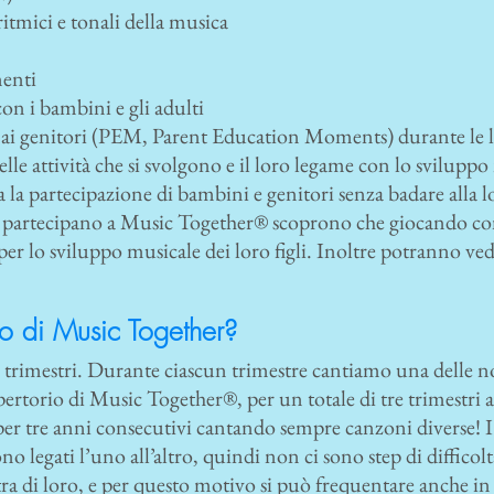
ritmici e tonali della musica
enti
on i bambini e gli adulti
 ai genitori (PEM, Parent Education Moments) durante le l
lle attività che si svolgono e il loro legame con lo svilupp
a la partecipazione di bambini e genitori senza badare alla 
he partecipano a Music Together® scoprono che giocando c
r lo sviluppo musicale dei loro figli. Inoltre potranno vede
o di Music Together?
 trimestri. Durante ciascun trimestre cantiamo una delle no
rtorio di Music Together®, per un totale di tre trimestri a
r tre anni consecutivi cantando sempre canzoni diverse! 
 legati l’uno all’altro, quindi non ci sono step di difficol
 tra di loro, e per questo motivo si può frequentare anche 