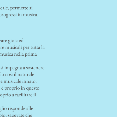
icale, permette ai
progressi in musica.
are gioia ed
re musicali per tutta la
la musica nella prima
 si impegna a sostenere
do così il naturale
ale musicale innato.
 è proprio in questo
rio a facilitare il
lio risponde alle
pio, sapevate che